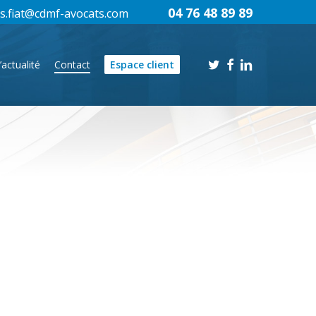
04 76 48 89 89
s.fiat@cdmf-avocats.com
twitter
facebook
linkedin
’actualité
Contact
Espace client