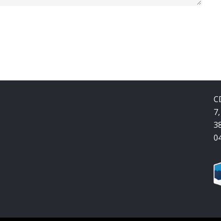
C
7,
3
0