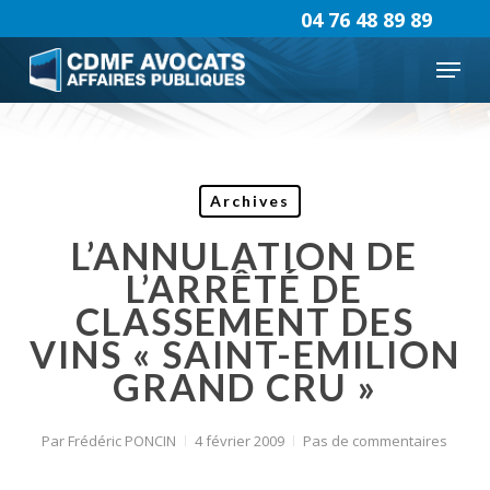
Skip
04 76 48 89 89
to
Menu
main
content
Archives
L’ANNULATION DE
L’ARRÊTÉ DE
CLASSEMENT DES
VINS « SAINT-EMILION
GRAND CRU »
Par
Frédéric PONCIN
4 février 2009
Pas de commentaires