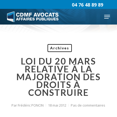
Skip
04 76 48 89 89
to
Menu
main
content
Archives
LOI DU 20 MARS
RELATIVE À LA
MAJORATION DES
DROITS À
CONSTRUIRE
Par
Frédéric PONCIN
18 mai 2012
Pas de commentaires