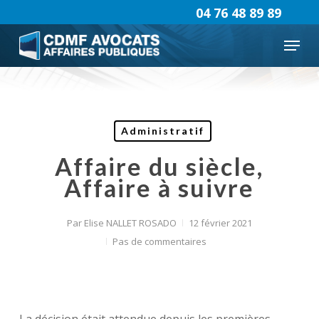
Skip
04 76 48 89 89
to
Menu
main
content
Administratif
Affaire du siècle,
Affaire à suivre
Par
Elise NALLET ROSADO
12 février 2021
Pas de commentaires