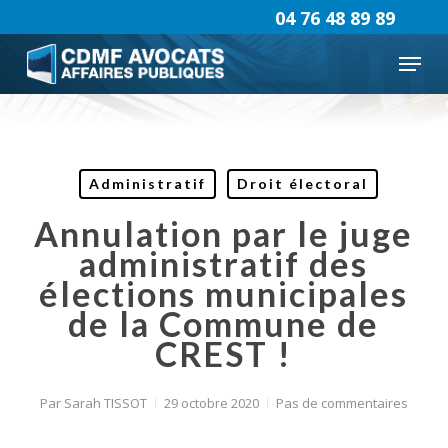
Skip
04 76 48 89 89
to
Menu
main
content
Administratif
Droit électoral
Annulation par le juge
administratif des
élections municipales
de la Commune de
CREST !
Par
Sarah TISSOT
29 octobre 2020
Pas de commentaires