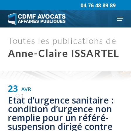
Skip
04 76 48 89 89
to
Menu
main
content
Toutes les publications de
Anne-Claire ISSARTEL
23
AVR
2
Etat d’urgence sanitaire :
condition d’urgence non
remplie pour un référé-
suspension dirigé contre