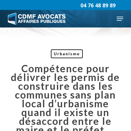
Skip
04 76 48 89 89
to
Menu
main
content
Urbanisme
Compétence pour
délivrer les permis de
construire dans les
communes sans plan
local d’urbanisme
quand il existe un
désaccord entre le
maire et le préfet …