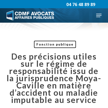
Skip
04 76 48 89 89
to
Menu
main
content
Fonction publique
Des précisions utiles
sur le régime de
responsabilité issu de
la jurisprudence Moya-
Caville en matière
d’accident ou maladie
imputable au service