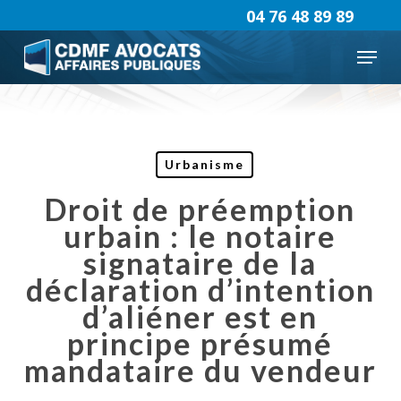
Skip
04 76 48 89 89
to
Menu
main
content
Urbanisme
Droit de préemption
urbain : le notaire
signataire de la
déclaration d’intention
d’aliéner est en
principe présumé
mandataire du vendeur