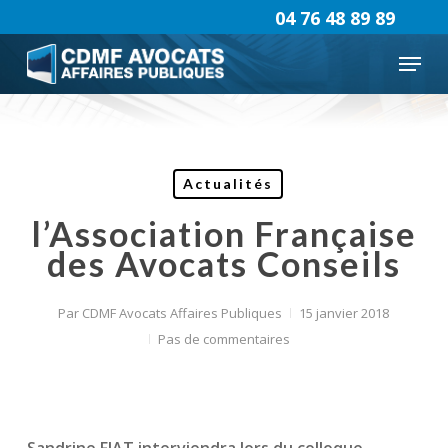
Skip
04 76 48 89 89
to
Menu
main
content
Actualités
l’Association Française
des Avocats Conseils
Par
CDMF Avocats Affaires Publiques
15 janvier 2018
Pas de commentaires