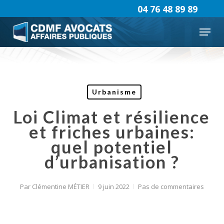
Skip
04 76 48 89 89
to
Menu
main
content
Urbanisme
Loi Climat et résilience
et friches urbaines:
quel potentiel
d’urbanisation ?
Par
Clémentine MÉTIER
9 juin 2022
Pas de commentaires