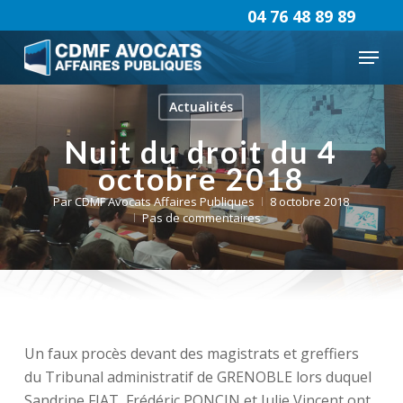
Skip
04 76 48 89 89
to
Menu
main
content
Actualités
Nuit du droit du 4
octobre 2018
Par
CDMF Avocats Affaires Publiques
8 octobre 2018
Pas de commentaires
Un faux procès devant des magistrats et greffiers
du Tribunal administratif de GRENOBLE lors duquel
Sandrine FIAT, Frédéric PONCIN et Julie Vincent ont