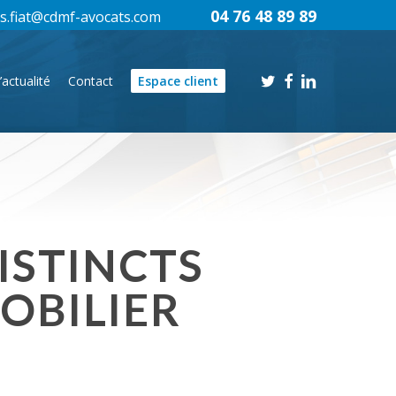
04 76 48 89 89
s.fiat@cdmf-avocats.com
twitter
facebook
linkedin
’actualité
Contact
Espace client
ISTINCTS
OBILIER