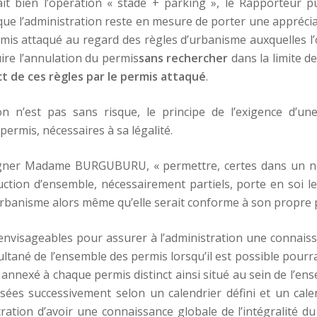
it bien l’opération « stade + parking », le Rapporteur p
 que l’administration reste en mesure de porter une apprécia
permis attaqué au regard des règles d’urbanisme auxquelles 
ire l’annulation du permis
sans rechercher
dans la limite d
ct de ces règles par le permis attaqué
.
on n’est pas sans risque, le principe de l’exigence d’un
u permis, nécessaires à sa légalité.
gner Madame BURGUBURU, « permettre, certes dans un nom
uction d’ensemble, nécessairement partiels, porte en soi le
urbanisme alors même qu’elle serait conforme à son propre 
envisageables pour assurer à l’administration une connais
ultané de l’ensemble des permis lorsqu’il est possible pourr
 annexé à chaque permis distinct ainsi situé au sein de l’e
ées successivement selon un calendrier défini et un calen
tration d’avoir une connaissance globale de l’intégralité du