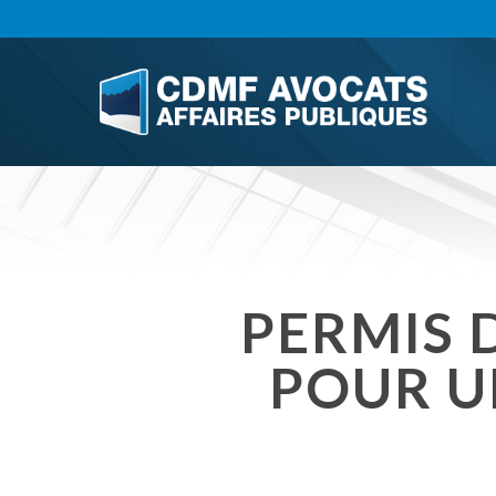
Skip
to
main
content
PERMIS 
POUR U