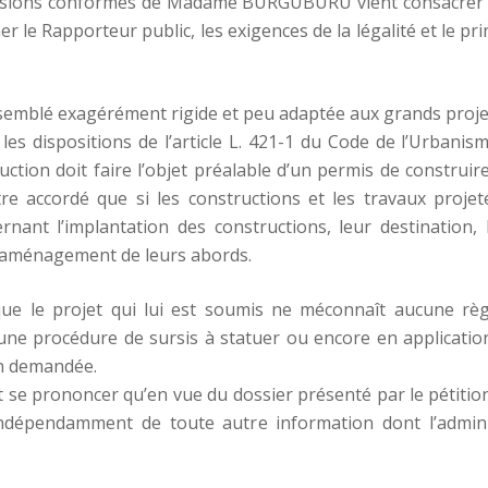
lusions conformes de Madame BURGUBURU vient consacrer un
le Rapporteur public, les exigences de la légalité et le pri
t semblé exagérément rigide et peu adaptée aux grands proje
 les dispositions de l’article L. 421-1 du Code de l’Urbanis
ction doit faire l’objet préalable d’un permis de construire, 
re accordé que si les constructions et les travaux proje
rnant l’implantation des constructions, leur destination, 
l’aménagement de leurs abords.
r que le projet qui lui est soumis ne méconnaît aucune rè
ne procédure de sursis à statuer ou encore en application 
on demandée.
 se prononcer qu’en vue du dossier présenté par le pétitionna
ndépendamment de toute autre information dont l’administ