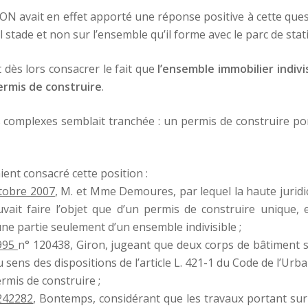
ON avait en effet apporté une réponse positive à cette quest
ul stade et non sur l’ensemble qu’il forme avec le parc de st
 dès lors consacrer le fait que
l’ensemble immobilier indivi
mis de construire
.
 complexes semblait tranchée : un permis de construire por
aient consacré cette position :
ctobre 2007
, M. et Mme Demoures, par lequel la haute juridi
uvait faire l’objet que d’un permis de construire unique, e
une partie seulement d’un ensemble indivisible ;
1995
n° 120438, Giron, jugeant que deux corps de bâtiment
sens des dispositions de l’article L. 421-1 du Code de l’Urba
rmis de construire ;
242282
, Bontemps, considérant que les travaux portant sur