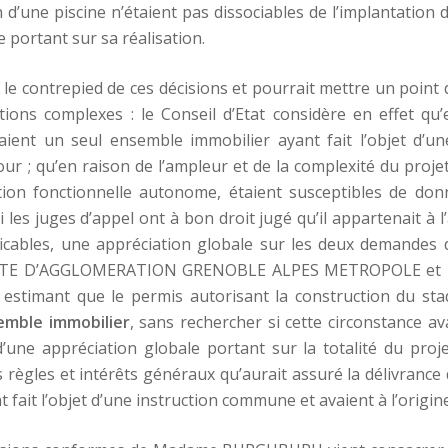
 d’une piscine n’étaient pas dissociables de l’implantation d
le portant sur sa réalisation.
le contrepied de ces décisions et pourrait mettre un point d
ions complexes : le Conseil d’Etat considère en effet qu’e
ient un seul ensemble immobilier ayant fait l’objet d’un
ur ; qu’en raison de l’ampleur et de la complexité du proje
ion fonctionnelle autonome, étaient susceptibles de don
si les juges d’appel ont à bon droit jugé qu’il appartenait à 
icables, une appréciation globale sur les deux demandes 
UTE D’AGGLOMERATION GRENOBLE ALPES METROPOLE et 
estimant que le permis autorisant la construction du st
semble immobilier
, sans rechercher si cette circonstance av
 d’une appréciation globale portant sur la totalité du proj
s règles et intérêts généraux qu’aurait assuré la délivrance
 fait l’objet d’une instruction commune et avaient à l’origin