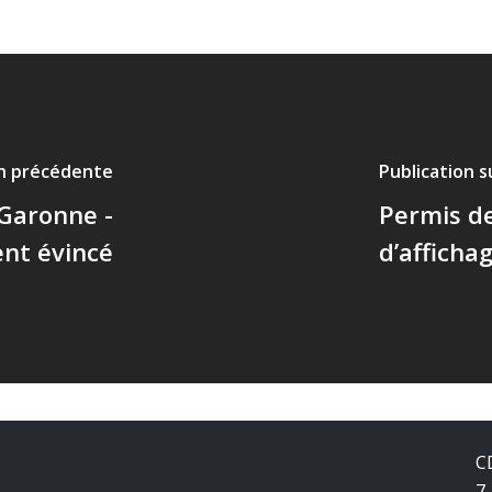
on précédente
Publication 
 Garonne -
Permis d
nt évincé
d’afficha
C
7,