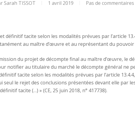
ar
Sarah TISSOT
1 avril 2019
Pas de commentaires
 définitif tacite selon les modalités prévues par l’article 13
ltanément au maître d’œuvre et au représentant du pouvoir 
mission du projet de décompte final au maître d’œuvre, le déla
ur notifier au titulaire du marché le décompte général ne peut
initif tacite selon les modalités prévues par l’article 13.4.4
 lui seul le rejet des conclusions présentées devant elle par 
finitif tacite (…) » (CE, 25 juin 2018, n° 417738).