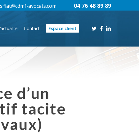
04 76 48 89 89
s.fiat@cdmf-avocats.com
twitter
facebook
linkedin
’actualité
Contact
Espace client
ce d’un
if tacite
avaux)