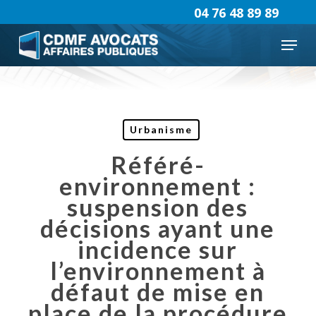
Skip
04 76 48 89 89
to
Menu
main
content
Urbanisme
Référé-
environnement :
suspension des
décisions ayant une
incidence sur
l’environnement à
défaut de mise en
place de la procédure