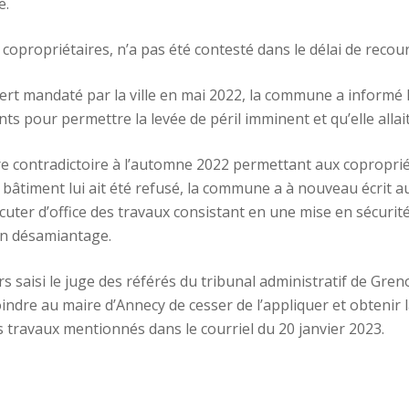
e.
copropriétaires, n’a pas été contesté dans le délai de recours,
t mandaté par la ville en mai 2022, la commune a informé la 
ts pour permettre la levée de péril imminent et qu’elle allait 
contradictoire à l’automne 2022 permettant aux copropriéta
 bâtiment lui ait été refusé, la commune a à nouveau écrit au
xécuter d’office des travaux consistant en une mise en sécurit
un désamiantage.
rs saisi le juge des référés du tribunal administratif de Gre
indre au maire d’Annecy de cesser de l’appliquer et obtenir 
s travaux mentionnés dans le courriel du 20 janvier 2023.