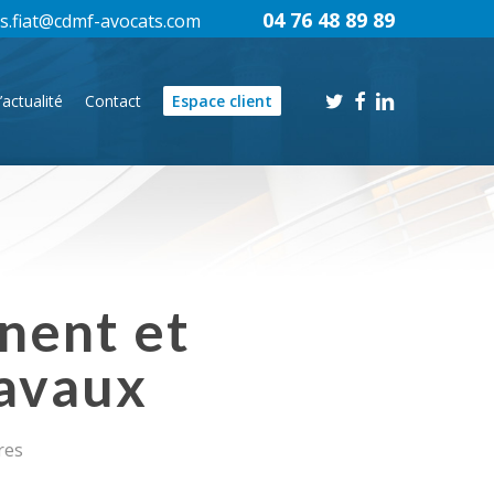
04 76 48 89 89
s.fiat@cdmf-avocats.com
twitter
facebook
linkedin
’actualité
Contact
Espace client
inent et
ravaux
res