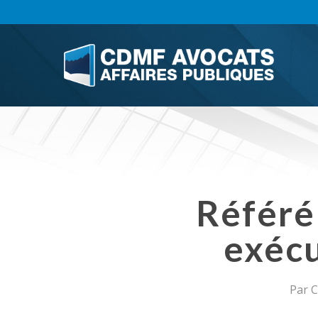
Skip
to
main
content
Référé 
exécu
Par
C