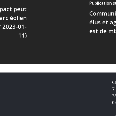
Publication 
mpact peut
Communic
arc éolien
élus et a
° 2023-01-
est de mi
11)
C
7,
3
0