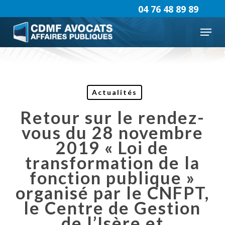
Skip
04 76 48 89 89
to
Menu
main
content
Actualités
Retour sur le rendez-
vous du 28 novembre
2019 « Loi de
transformation de la
fonction publique »
organisé par le CNFPT,
le Centre de Gestion
de l’Isère et