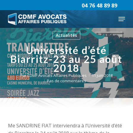
Skip
04 76 48 89 89
to
Menu
main
content
Actualités
Université d’été
Biarritz-23 au 25 août
2018
Par
CDMF Avocats Affaires Publiques
11 juin 2018
Pas de commentaires
Me SANDRINE FIAT interviendra à l’Université d’été