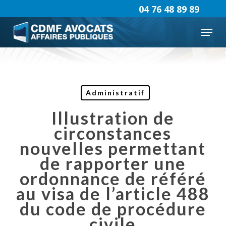
Skip
04 76 48 89 89
to
Menu
main
content
Administratif
Illustration de
circonstances
nouvelles permettant
de rapporter une
ordonnance de référé
au visa de l’article 488
du code de procédure
civile