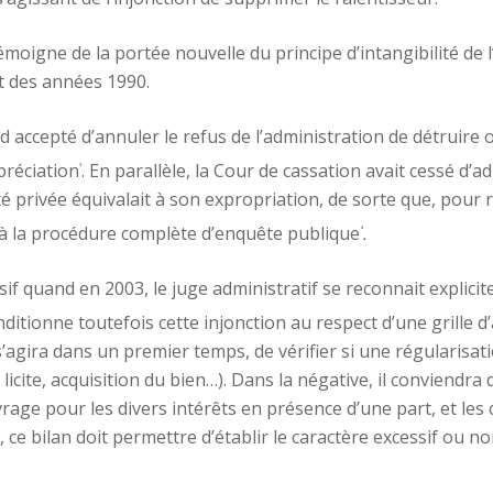
témoigne de la portée nouvelle du principe d’intangibilité de 
t des années 1990.
ord accepté d’annuler le refus de l’administration de détruir
préciation
. En parallèle, la Cour de cassation avait cessé d’ad
3
é privée équivalait à son expropriation, de sorte que, pour 
 à la procédure complète d’enquête publique
.
4
isif quand en 2003, le juge administratif se reconnait expli
conditionne toutefois cette injonction au respect d’une grille 
l s’agira dans un premier temps, de vérifier si une régularisa
licite, acquisition du bien…). Dans la négative, il conviendra
vrage pour les divers intérêts en présence d’une part, et le
l, ce bilan doit permettre d’établir le caractère excessif ou no