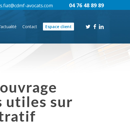
04 76 48 89 89
s.fiat@cdmf-avocats.com
twitter
facebook
linkedin
’actualité
Contact
Espace client
 ouvrage
 utiles sur
tratif