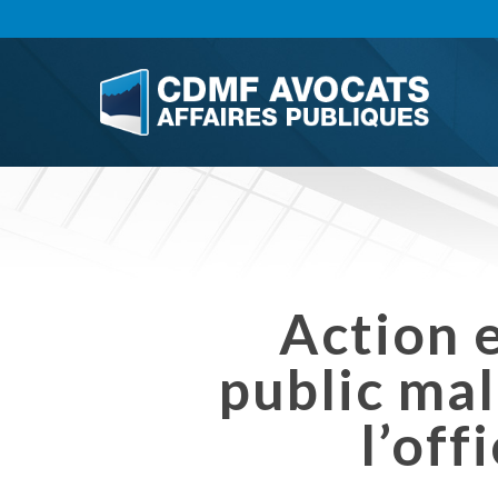
Skip
to
main
content
Action 
public mal
l’off