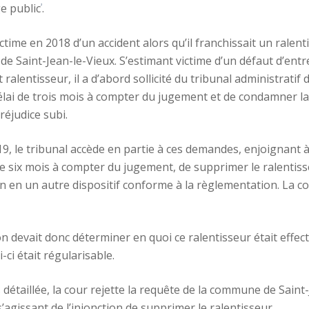
ge public
.
2
ctime en 2018 d’un accident alors qu’il franchissait un ralent
 Saint-Jean-le-Vieux. S’estimant victime d’un défaut d’entr
it ralentisseur, il a d’abord sollicité du tribunal administrat
délai de trois mois à compter du jugement et de condamner
réjudice subi.
 le tribunal accède en partie à ces demandes, enjoignant à
de six mois à compter du jugement, de supprimer le ralentiss
on en un autre dispositif conforme à la règlementation. La 
on devait donc déterminer en quoi ce ralentisseur était effe
-ci était régularisable.
 détaillée, la cour rejette la requête de la commune de Saint-
’agissant de l’injonction de supprimer le ralentisseur.