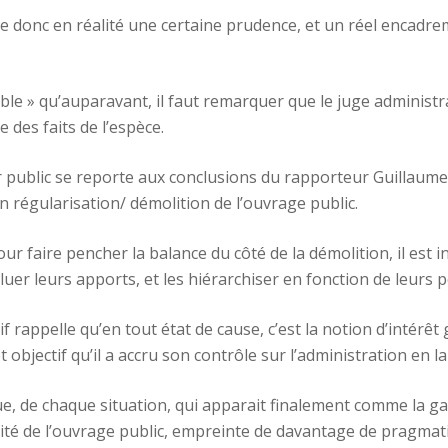
èle donc en réalité une certaine prudence, et un réel encadre
gible » qu’auparavant, il faut remarquer que le juge administ
 des faits de l’espèce.
 public se reporte aux conclusions du rapporteur Guillaume 
n régularisation/ démolition de l’ouvrage public.
ur faire pencher la balance du côté de la démolition, il est i
uer leurs apports, et les hiérarchiser en fonction de leurs 
f rappelle qu’en tout état de cause, c’est la notion d’intérêt 
t objectif qu’il a accru son contrôle sur l’administration en l
ue, de chaque situation, qui apparait finalement comme la gar
lité de l’ouvrage public, empreinte de davantage de pragmat