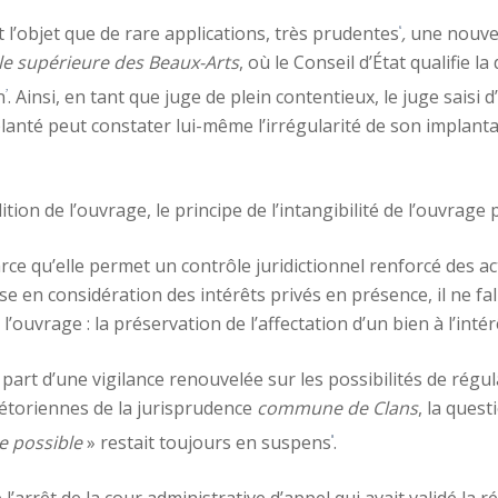
t l’objet que de rare applications, très prudentes
,
une nouvel
6
le supérieure des Beaux-Arts
, où le Conseil d’État qualifie
n
. Ainsi, en tant que juge de plein contentieux, le juge saisi
7
anté peut constater lui-même l’irrégularité de son implantat
ion de l’ouvrage, le principe de l’intangibilité de l’ouvrage p
arce qu’elle permet un contrôle juridictionnel renforcé des a
e en considération des intérêts privés en présence, il ne fall
l’ouvrage : la préservation de l’affectation d’un bien à l’inté
t part d’une vigilance renouvelée sur les possibilités de régul
rétoriennes de la jurisprudence
commune de Clans
, la quest
e possible
» restait toujours en suspens
.
8
 l’arrêt de la cour administrative d’appel qui avait validé la 