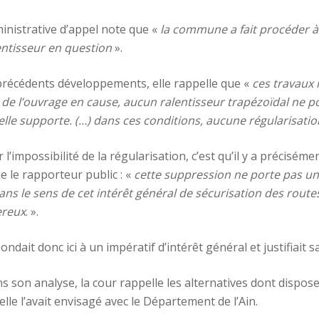
inistrative d’appel note que «
la commune a fait procéder à
entisseur en question
».
 précédents développements, elle rappelle que «
ces travaux 
e de l’ouvrage en cause, aucun ralentisseur trapézoïdal ne p
elle supporte. (…) dans ces conditions, aucune régularisatio
 l’impossibilité de la régularisation, c’est qu’il y a précisém
le le rapporteur public : «
cette suppression ne porte pas un
dans le sens de cet intérêt général de sécurisation des route
ereux
. ».
ndait donc ici à un impératif d’intérêt général et justifiait s
 son analyse, la cour rappelle les alternatives dont dispos
’elle l’avait envisagé avec le Département de l’Ain.