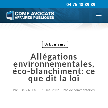
Skip
04 76 48 89 89
to
Menu
main
content
Urbanisme
Allégations
environnementales,
éco-blanchiment: ce
que dit la loi
Par
Julie VINCENT
10 mai 2022
Pas de commentaires