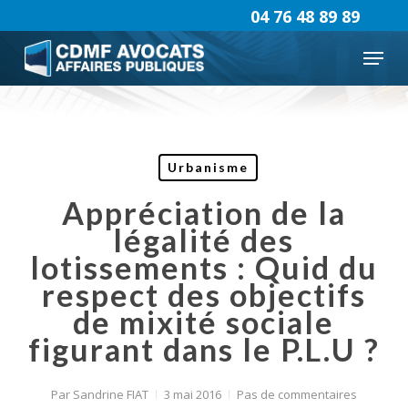
Skip
04 76 48 89 89
to
Menu
main
content
Urbanisme
Appréciation de la
légalité des
lotissements : Quid du
respect des objectifs
de mixité sociale
figurant dans le P.L.U ?
Par
Sandrine FIAT
3 mai 2016
Pas de commentaires