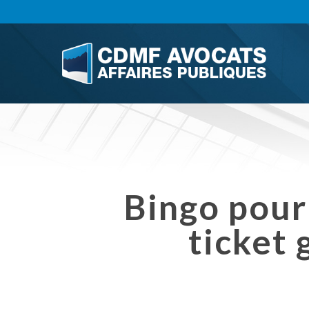
Skip
to
main
content
Bingo pour
ticket 