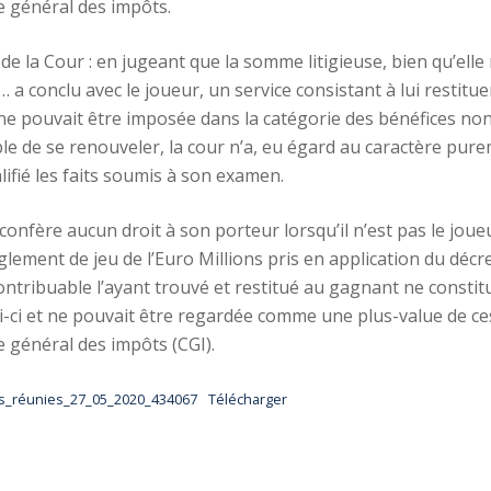
e général des impôts.
n de la Cour : en jugeant que la somme litigieuse, bien qu’el
 conclu avec le joueur, un service consistant à lui restituer
 ne pouvait être imposée dans la catégorie des bénéfices non
le de se renouveler, la cour n’a, eu égard au caractère pure
lifié les faits soumis à son examen.
confère aucun droit à son porteur lorsqu’il n’est pas le joueu
lement de jeu de l’Euro Millions pris en application du déc
contribuable l’ayant trouvé et restitué au gagnant ne constitu
elui-ci et ne pouvait être regardée comme une plus-value de c
e général des impôts (CGI).
s_réunies_27_05_2020_434067
Télécharger