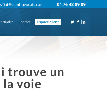
04 76 48 89 89
s.fiat@cdmf-avocats.com
twitter
facebook
linkedin
’actualité
Contact
Espace client
i trouve un
 la voie