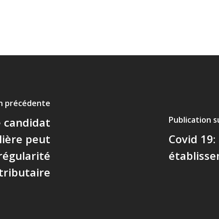
on précédente
Publication 
e candidat
ulière peut
Covid 19:
régularité
établisse
ttributaire