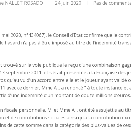
ise NALLET ROSADO
24 juin 2020
Pas de commenta
 mai 2020, n°434067), le Conseil d’Etat confirme que le contr
e hasard n’a pas à être imposé au titre de l’indemnité trans
ait trouvé sur la voie publique le reçu d’une combinaison ga
13 septembre 2011, et s’était présentée à la Française des je
ros qu’au vu d’un accord entre elle et le joueur ayant validé c
11 avec ce dernier, Mme A… a renoncé “ à toute instance et a
rtie d’une indemnité d’un montant de douze millions d’euros.
on fiscale personnelle, M. et Mme A… ont été assujettis au tit
 et de contributions sociales ainsi qu’à la contribution exc
ains de cette somme dans la catégorie des plus-values de ces