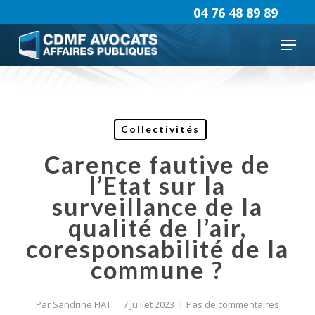
Skip
04 76 48 89 89
to
Menu
main
content
Collectivités
Carence fautive de
l’Etat sur la
surveillance de la
qualité de l’air,
coresponsabilité de la
commune ?
Par
Sandrine FIAT
7 juillet 2023
Pas de commentaires