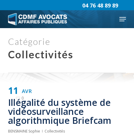
Skip
04 76 48 89 89
to
Menu
main
content
Catégorie
Collectivités
11
AVR
0
Illégalité du système de
vidéosurveillance
algorithmique Briefcam
BENSMAINE Sophie
Collectivités