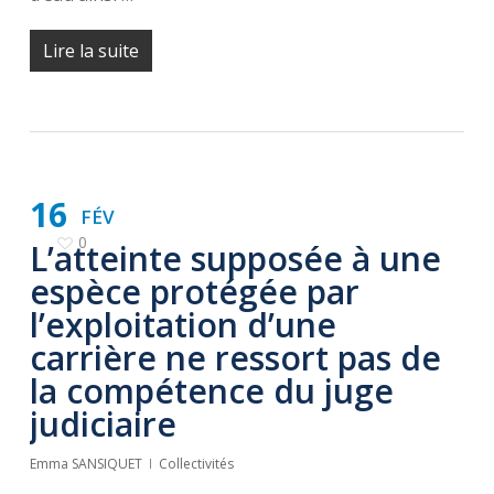
Lire la suite
16
FÉV
0
L’atteinte supposée à une
espèce protégée par
l’exploitation d’une
carrière ne ressort pas de
la compétence du juge
judiciaire
Emma SANSIQUET
Collectivités