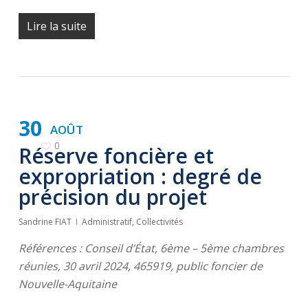
Lire la suite
30
AOÛT
0
Réserve foncière et
expropriation : degré de
précision du projet
Sandrine FIAT
Administratif
,
Collectivités
Références : Conseil d’État, 6ème – 5ème chambres
réunies, 30 avril 2024, 465919, public foncier de
Nouvelle-Aquitaine