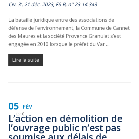
Civ. 3
, 21 déc. 2023, FS-B, n° 23-14.343
e
La bataille juridique entre des associations de
défense de l’environnement, la Commune de Cannet
des Maures et la société Provence Granulat s’est
engagée en 2010 lorsque le préfet du Var …
Lire la suite
05
FÉV
0
L’action en démolition de
l’ouvrage public n’est pas
soumise aux délais de