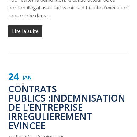
ponton illégal avait fait valoir la difficulté d’exécution
rencontrée dans …
Lire la suite
24
JAN
0
CONTRATS
PUBLICS :INDEMNISATION
DE L’ENTREPRISE
IRREGULIEREMENT
EVINCEE
Sandrine FIAT
Domaine public