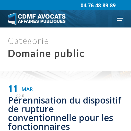
Skip
04 76 48 89 89
to
Menu
main
content
Catégorie
Domaine public
11
MAR
0
Pérennisation du dispositif
de rupture
conventionnelle pour les
fonctionnaires