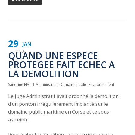
29
JAN
0
QUAND UNE ESPECE
PROTEGEE FAIT ECHEC A
LA DEMOLITION
Sandrine FIAT
Administratif
,
Domaine public
,
Environnement
Le Juge Administratif avait ordonné la démolition
d’un ponton irrégulièrement implanté sur le
domaine public maritime en Corse et ce sous
astreinte.
Pour éviter la démolition, le constructeur de ce