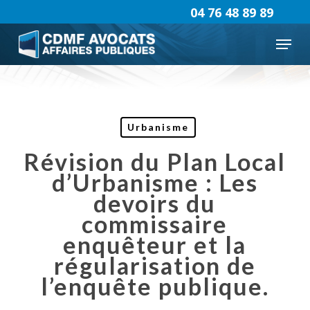
Skip
04 76 48 89 89
to
Menu
main
content
Urbanisme
Révision du Plan Local
d’Urbanisme : Les
devoirs du
commissaire
enquêteur et la
régularisation de
l’enquête publique.