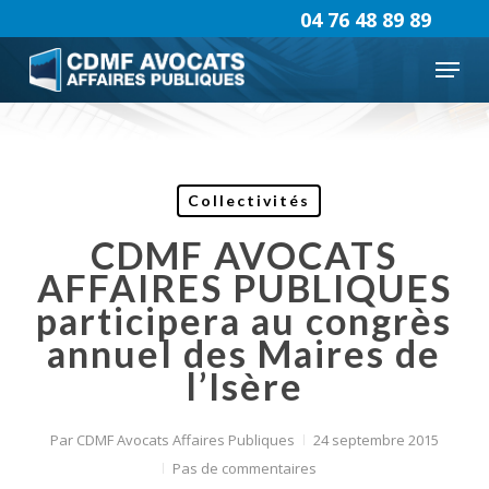
Skip
04 76 48 89 89
to
Menu
main
content
Collectivités
CDMF AVOCATS
AFFAIRES PUBLIQUES
participera au congrès
annuel des Maires de
l’Isère
Par
CDMF Avocats Affaires Publiques
24 septembre 2015
Pas de commentaires