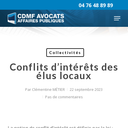
Skip
04 76 48 89 89
to
Menu
main
content
Collectivités
Conflits d’intérêts des
élus locaux
Par
Clémentine MÉTIER
22 septembre 2023
Pas de commentaires