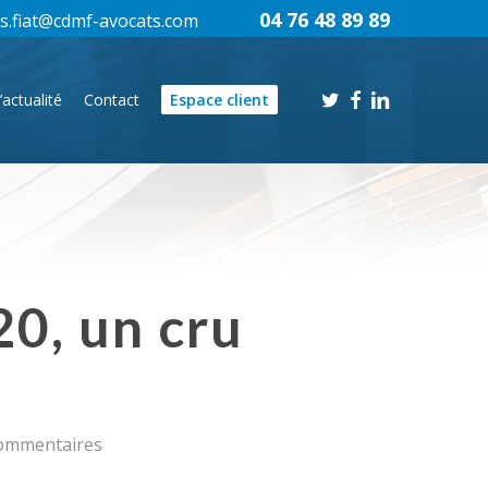
04 76 48 89 89
s.fiat@cdmf-avocats.com
twitter
facebook
linkedin
’actualité
Contact
Espace client
0, un cru
commentaires