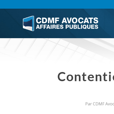
Skip
to
main
content
Contenti
Par
CDMF Avoca