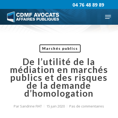
Skip
04 76 48 89 89
to
Menu
main
content
Marchés publics
De l’utilité de la
médiation en marchés
publics et des risques
de la demande
d’homologation
Par
Sandrine FIAT
15 juin 2020
Pas de commentaires