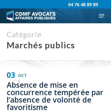
Skip
04 76 48 89 89
to
Menu
main
content
Catégorie
Marchés publics
03
OCT
0
Absence de mise en
concurrence tempérée par
l’absence de volonté de
favoritisme