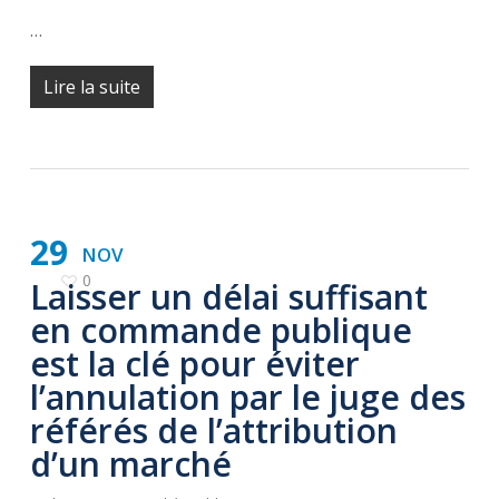
…
Lire la suite
29
NOV
0
Laisser un délai suffisant
en commande publique
est la clé pour éviter
l’annulation par le juge des
référés de l’attribution
d’un marché