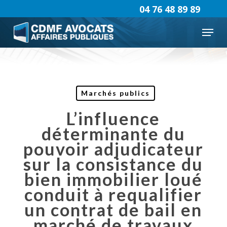
Skip
04 76 48 89 89
to
Menu
main
content
Marchés publics
L’influence
déterminante du
pouvoir adjudicateur
sur la consistance du
bien immobilier loué
conduit à requalifier
un contrat de bail en
marché de travaux