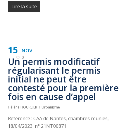
Lire la suite
15
NOV
0
Un permis modificatif
régularisant le permis
initial ne peut être
contesté pour la première
fois en cause d’appel
Hélène HOURLIER
Urbanisme
Référence : CAA de Nantes, chambres réunies,
18/04/2023, n° 21NT00871