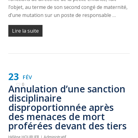
l’objet, au terme de son second congé de maternité,
d’une mutation sur un poste de responsable …
Lire la suite
23
FÉV
0
Annulation d’une sanction
disciplinaire
disproportionnée après
des menaces de mort
proférées devant des tiers
Hélène HOURLIER
Administratif