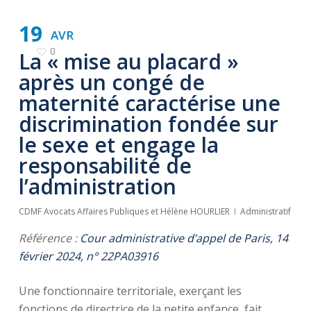
19
AVR
0
La « mise au placard »
après un congé de
maternité caractérise une
discrimination fondée sur
le sexe et engage la
responsabilité de
l’administration
CDMF Avocats Affaires Publiques et Hélène HOURLIER
Administratif
Référence :
Cour administrative d’appel de Paris, 14
février 2024, n° 22PA03916
Une fonctionnaire territoriale, exerçant les
fonctions de directrice de la petite enfance, fait