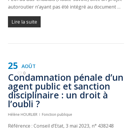
autoroutier n’ayant pas été intégré au document …
Lire la suite
25
AOÛT
0
Condamnation pénale d’un
agent public et sanction
disciplinaire : un droit à
l’oubli ?
Hélène HOURLIER
Fonction publique
Référence : Conseil d’Etat, 3 mai 2023, n° 438248