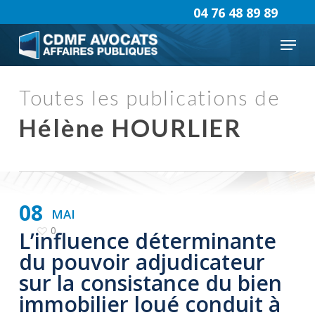
Skip
04 76 48 89 89
to
Menu
main
content
Toutes les publications de
Hélène HOURLIER
08
MAI
0
L’influence déterminante
du pouvoir adjudicateur
sur la consistance du bien
immobilier loué conduit à