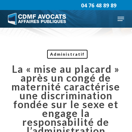
Skip
04 76 48 89 89
to
Menu
main
content
Administratif
La « mise au placard »
après un congé de
maternité caractérise
une discrimination
fondée sur le sexe et
engage la
responsabilité de
l’administration