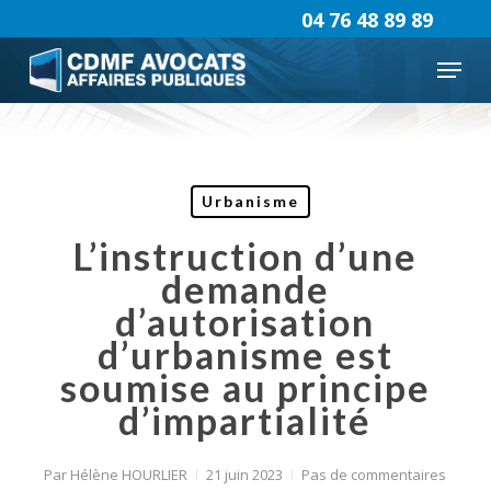
Skip
04 76 48 89 89
to
Menu
main
content
Urbanisme
L’instruction d’une
demande
d’autorisation
d’urbanisme est
soumise au principe
d’impartialité
Par
Hélène HOURLIER
21 juin 2023
Pas de commentaires