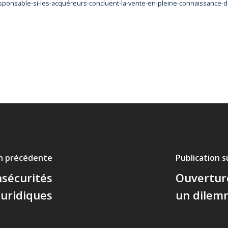
-responsable-si-les-acquéreurs-concluent-la-vente-en-pleine-connaissance-
on précédente
Publication 
nsécurités
Ouverture
juridiques
un dilem