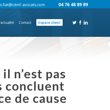
04 76 48 89 89
s.fiat@cdmf-avocats.com
twitter
facebook
linkedin
’actualité
Contact
Espace client
il n’est pas
s concluent
ce de cause