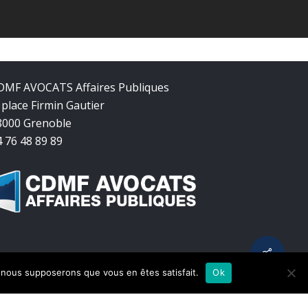
DMF AVOCATS Affaires Publiques
 place Firmin Gautier
8000 Grenoble
4 76 48 89 89
Share
e, nous supposerons que vous en êtes satisfait.
Ok
twitter
facebook
linkedin