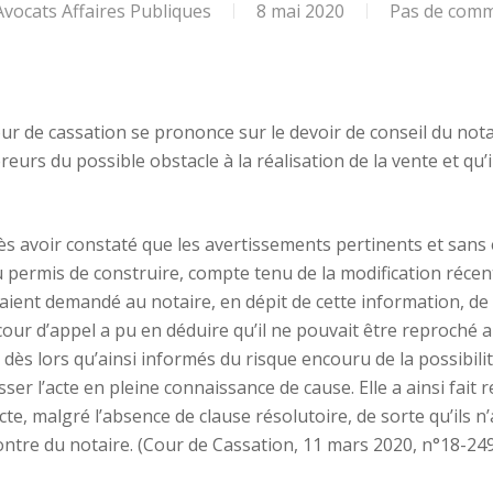
ocats Affaires Publiques
8 mai 2020
Pas de comm
ur de cassation se prononce sur le devoir de conseil du nota
reurs du possible obstacle à la réalisation de la vente et qu’i
rès avoir constaté que les avertissements pertinents et san
du permis de construire, compte tenu de la modification réce
vaient demandé au notaire, en dépit de cette information, de 
cour d’appel a pu en déduire qu’il ne pouvait être reproché a
, dès lors qu’ainsi informés du risque encouru de la possibilit
ser l’acte en pleine connaissance de cause. Elle a ainsi fait
l’acte, malgré l’absence de clause résolutoire, de sorte qu’ils 
contre du notaire. (Cour de Cassation, 11 mars 2020, n°18-249