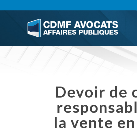
Skip
to
main
content
Devoir de c
responsabl
la vente e