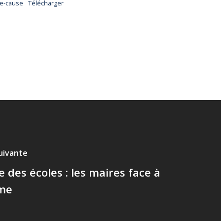
de-cause
Télécharger
suivante
 des écoles : les maires face à
me