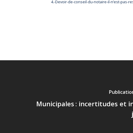
4.-Devoir-de-conseil-du-notaire-il-n’est-pas
Publicati
Municipales : incertitudes et i