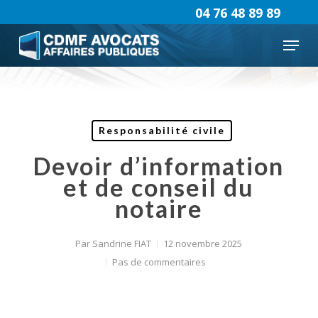
Skip
04 76 48 89 89
to
Menu
main
content
Responsabilité civile
Devoir d’information
et de conseil du
notaire
Par
Sandrine FIAT
12 novembre 2025
Pas de commentaires