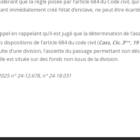
sidérant que la règle posée par l’article 684 du Code civil, 
 ayant immédiatement créé l’état d’enclave, ne peut être éca
appel en rappelant qu’il est jugé que la détermination de l’a
dispositions de l’article 684 du code civil (
Cass, Civ, 3
, 19
ème
ésulte d’une division, l’assiette du passage permettant son 
lle est située sur des fonds non issus de la division.
2025 n° 24-12.678, n° 24-18.031