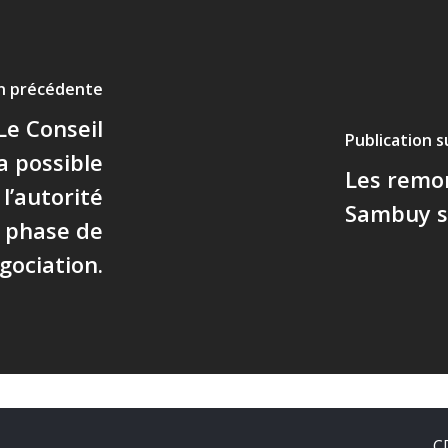
on précédente
Le Conseil
Publication 
a possible
Les remo
l’autorité
Sambuy se
 phase de
gociation.
C