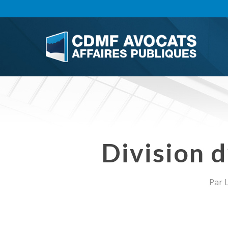
Skip
to
main
content
Division 
Par
L