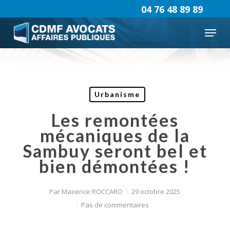
Skip
04 76 48 89 89
to
Menu
main
content
Urbanisme
Les remontées
mécaniques de la
Sambuy seront bel et
bien démontées !
Par
Maxence ROCCARO
29 octobre 2025
Pas de commentaires