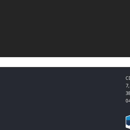
C
7,
3
0