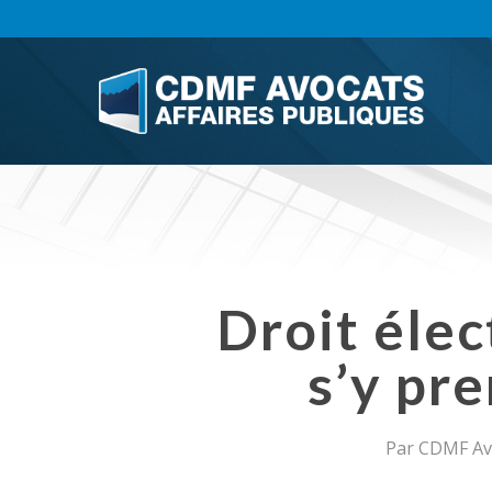
Skip
to
main
content
Droit élec
s’y pr
Par
CDMF Avo