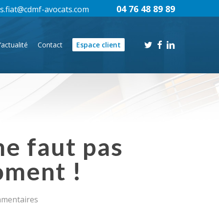
04 76 48 89 89
s.fiat@cdmf-avocats.com
twitter
facebook
linkedin
’actualité
Contact
Espace client
ne faut pas
oment !
mmentaires