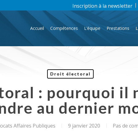
Inscription à la newsletter
Accueil
Compétences
L’équipe
Prestations
L
Droit électoral
toral : pourquoi il 
endre au dernier m
cats Affaires Publiques
9 janvier 2020
Pas de co