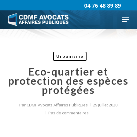
Skip
04 76 48 89 89
to
Menu
main
content
Urbanisme
Eco-quartier et
protection des espèces
protégées
Par
CDMF Avocats Affaires Publiques
29 juillet 2020
Pas de commentaires