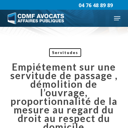
Skip
04 76 48 89 89
to
Menu
main
content
Servitudes
Empiétement sur une
servitude de passage ,
démolition de
l’ouvrage,
proportionnalité de la
mesure au regard du
droit au respect du
domicile