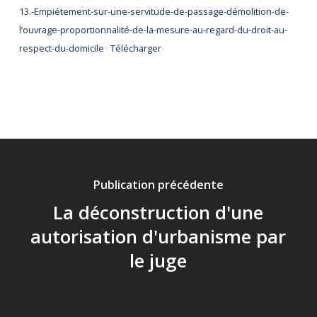
13.-Empiétement-sur-une-servitude-de-passage-démolition-de-
l’ouvrage-proportionnalité-de-la-mesure-au-regard-du-droit-au-
respect-du-domicile
Télécharger
Publication précédente
La déconstruction d'une
autorisation d'urbanisme par
le juge