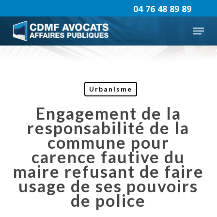
Skip
04 76 48 89 89
to
Menu
main
content
Urbanisme
Engagement de la
responsabilité de la
commune pour
carence fautive du
maire refusant de faire
usage de ses pouvoirs
de police