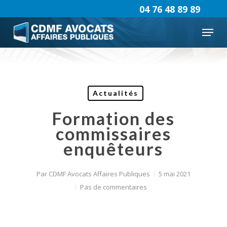
Skip
04 76 48 89 89
to
Menu
main
content
Actualités
Formation des
commissaires
enquêteurs
Par
CDMF Avocats Affaires Publiques
5 mai 2021
Pas de commentaires