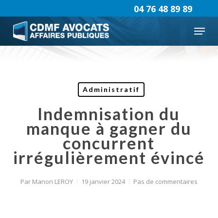
Skip
04 76 48 89 89
to
Menu
main
content
Administratif
Indemnisation du
manque à gagner du
concurrent
irrégulièrement évincé
Par
Manon LEROY
19 janvier 2024
Pas de commentaires