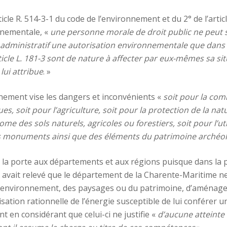
article R. 514-3-1 du code de l’environnement et du 2° de l’arti
onnementale, «
une personne morale de droit public ne peut se
 administratif une autorisation environnementale que dans l
ticle L. 181-3 sont de nature à affecter par eux-mêmes sa situ
lui attribue
. »
onnement vise les dangers et inconvénients «
soit pour la com
ques, soit pour l’agriculture, soit pour la protection de la n
ome des sols naturels, agricoles ou forestiers, soit pour l’util
des monuments ainsi que des éléments du patrimoine arché
r la porte aux départements et aux régions puisque dans la p
avait relevé que le département de la Charente-Maritime ne
l’environnement, des paysages ou du patrimoine, d’aménagem
ilisation rationnelle de l’énergie susceptible de lui conférer un
t en considérant que celui-ci ne justifie «
d’aucune atteinte q