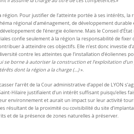
ont il assume la charge au titre de ces compétences
.»
 région. Pour justifier de l’atteinte portée à ses intérêts, 
n schéma régional d’aménagement, de développement durable et
 développement de l’énergie éolienne. Mais le Conseil d’État r
riales confie seulement à la région la responsabilité de fixe
ntribuer à atteindre ces objectifs. Elle n’est donc investie 
versité contre les atteintes que l’installation d’éoliennes p
 qui se borne à autoriser la construction et l’exploitation d’u
térêts dont la région a la charge (…)
».
nu casser l’arrêt de la Cour administrative d’appel de LYON s
t-Hilaire justifiaient d’un intérêt suffisant puisqu’elles fais
 leur environnement et aurait un impact sur leur activité to
 résultant de la proximité ou covisibilité du site d’implanta
its et de la présence de zones naturelles à préserver.