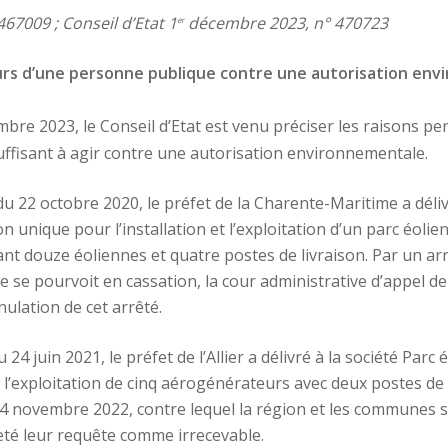
7009 ; Conseil d’Etat 1
décembre 2023, n° 470723
er
cours d’une personne publique contre une autorisation en
bre 2023, le Conseil d’Etat est venu préciser les raisons 
 suffisant à agir contre une autorisation environnementale.
du 22 octobre 2020, le préfet de la Charente-Maritime a déli
unique pour l’installation et l’exploitation d’un parc éolie
douze éoliennes et quatre postes de livraison. Par un arrêt 
 se pourvoit en cassation, la cour administrative d’appel
nulation de cet arrêté.
 24 juin 2021, le préfet de l’Allier a délivré à la société Pa
exploitation de cinq aérogénérateurs avec deux postes de liv
4 novembre 2022, contre lequel la région et les communes se
eté leur requête comme irrecevable.