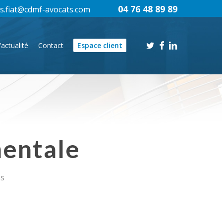
04 76 48 89 89
s.fiat@cdmf-avocats.com
twitter
facebook
linkedin
’actualité
Contact
Espace client
mentale
es