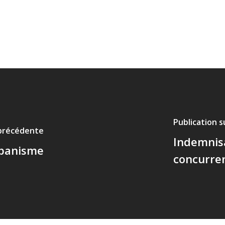
Publication 
 précédente
Indemnis
rbanisme
concurren