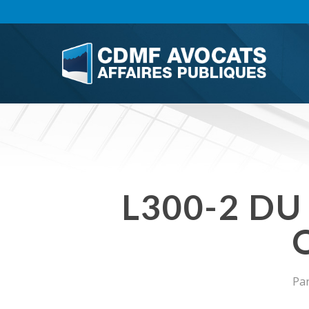
Skip
to
main
content
L300-2 DU
Pa