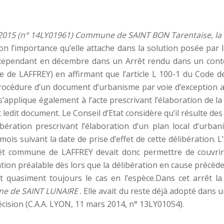
 2015 (n° 14LY01961) Commune de SAINT BON Tarentaise, la
on l’importance qu’elle attache dans la solution posée pa
 cependant en décembre dans un Arrêt rendu dans un context
 LAFFREY) en affirmant que l’article L 100-1 du Code de l
rocédure d’un document d’urbanisme par voie d’exception a 
s’applique également à l’acte prescrivant l’élaboration de 
ledit document. Le Conseil d’Etat considère qu’il résulte des 
bération prescrivant l’élaboration d’un plan local d’urb
mois suivant la date de prise d’effet de cette délibération. 
rêt commune de LAFFREY devait donc permettre de couvrir l
tation préalable dès lors que la délibération en cause précèd
st quasiment toujours le cas en l’espèce.Dans cet arrêt 
 de SAINT LUNAIRE
. Elle avait du reste déjà adopté dans 
décision (C.A.A. LYON, 11 mars 2014, n° 13LY01054).