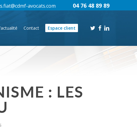
04 76 48 89 89
s.fiat@cdmf-avocats.com
twitter
facebook
linkedin
’actualité
Contact
Espace client
ISME : LES
U
s