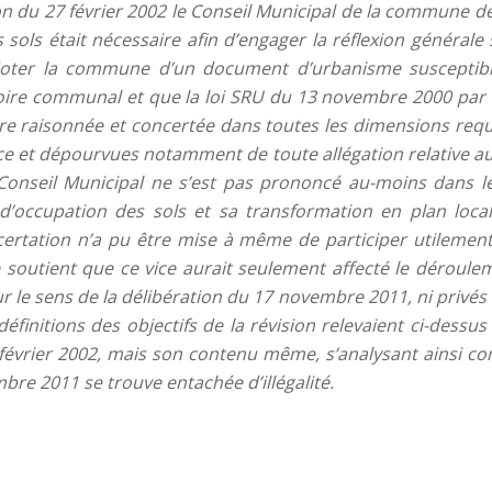
on du 27 février 2002 le Conseil Municipal de la commune 
s sols était nécessaire afin d’engager la réflexion génér
de doter la commune d’un document d’urbanisme suscepti
oire communal et que la loi SRU du 13 novembre 2000 par s
raisonnée et concertée dans toutes les dimensions requise
ce et dépourvues notamment de toute allégation relative au
nseil Municipal ne s’est pas prononcé au-moins dans leu
 d’occupation des sols et sa transformation en plan local
ertation n’a pu être mise à même de participer utilement à
outient que ce vice aurait seulement affecté le déroulem
r le sens de la délibération du 17 novembre 2011, ni privés le
éfinitions des objectifs de la révision relevaient ci-dess
février 2002, mais son contenu même, s’analysant ainsi com
bre 2011 se trouve entachée d’illégalité.