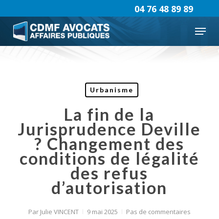
Skip
04 76 48 89 89
to
Menu
main
content
Urbanisme
La fin de la
Jurisprudence Deville
? Changement des
conditions de légalité
des refus
d’autorisation
Par
Julie VINCENT
9 mai 2025
Pas de commentaires