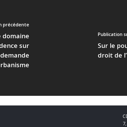
on précédente
Publication 
le domaine
idence sur
Sur le po
a demande
droit de 
'urbanisme
C
7,