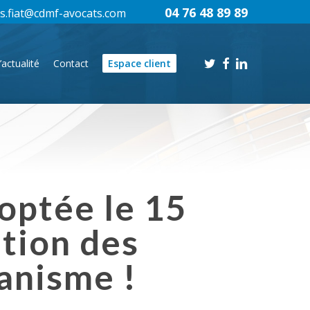
04 76 48 89 89
s.fiat@cdmf-avocats.com
twitter
facebook
linkedin
’actualité
Contact
Espace client
doptée le 15
ation des
banisme !