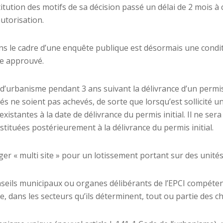
tution des motifs de sa décision passé un délai de 2 mois à 
autorisation.
ns le cadre d’une enquête publique est désormais une condit
me approuvé.
es d’urbanisme pendant 3 ans suivant la délivrance d’un perm
és ne soient pas achevés, de sorte que lorsqu’est sollicité u
existantes à la date de délivrance du permis initial. Il ne se
tituées postérieurement à la délivrance du permis initial.
er « multi site » pour un lotissement portant sur des unité
conseils municipaux ou organes délibérants de l’EPCI compéte
e, dans les secteurs qu’ils déterminent, tout ou partie des 