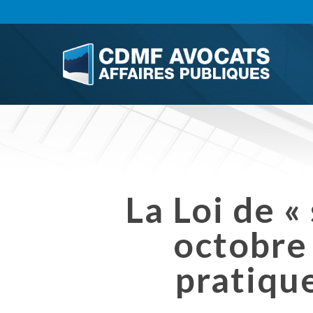
Skip
to
main
content
La Loi de «
octobre 
pratique