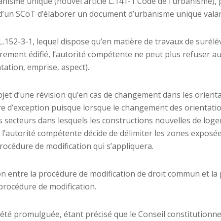
nisme unique (nouvel article L.141-1 Code de l’urbanisme),
d’un SCoT d’élaborer un document d’urbanisme unique valant 
e L.152-3-1, lequel dispose qu’en matière de travaux de suré
rement édifié, l’autorité compétente ne peut plus refuser au
tation, emprise, aspect).
bjet d’une révision qu’en cas de changement dans les orient
re d’exception puisque lorsque le changement des orientatio
es secteurs dans lesquels les constructions nouvelles de log
 l’autorité compétente décide de délimiter les zones exposées
rocédure de modification qui s’appliquera.
n entre la procédure de modification de droit commun et la 
procédure de modification.
 été promulguée, étant précisé que le Conseil constitutionnel